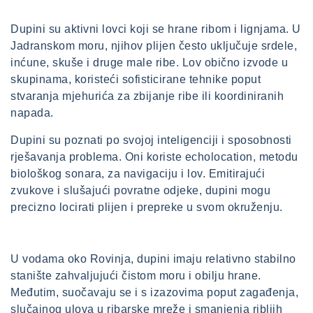
Dupini su aktivni lovci koji se hrane ribom i lignjama. U
Jadranskom moru, njihov plijen često uključuje srdele,
inćune, skuše i druge male ribe. Lov obično izvode u
skupinama, koristeći sofisticirane tehnike poput
stvaranja mjehurića za zbijanje ribe ili koordiniranih
napada.
Dupini su poznati po svojoj inteligenciji i sposobnosti
rješavanja problema. Oni koriste echolocation, metodu
biološkog sonara, za navigaciju i lov. Emitirajući
zvukove i slušajući povratne odjeke, dupini mogu
precizno locirati plijen i prepreke u svom okruženju.
U vodama oko Rovinja, dupini imaju relativno stabilno
stanište zahvaljujući čistom moru i obilju hrane.
Međutim, suočavaju se i s izazovima poput zagađenja,
slučajnog ulova u ribarske mreže i smanjenja ribljih