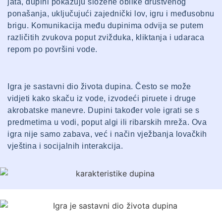
jata, dupini pokazuju složene oblike društvenog
ponašanja, uključujući zajednički lov, igru i međusobnu
brigu. Komunikacija među dupinima odvija se putem
različitih zvukova poput zvižduka, kliktanja i udaraca
repom po površini vode.
Igra je sastavni dio života dupina. Često se može
vidjeti kako skaču iz vode, izvodeći piruete i druge
akrobatske manevre. Dupini također vole igrati se s
predmetima u vodi, poput algi ili ribarskih mreža. Ova
igra nije samo zabava, već i način vježbanja lovačkih
vještina i socijalnih interakcija.